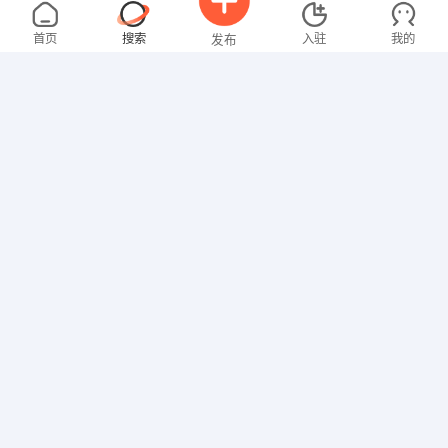
邓先生
3000-4000元
08-04
不限区域
全职
高中
首页
搜索
入驻
我的
发布
技工/普工
温女士
4000-5000元
08-03
不限区域
全职
大专
招聘信息
求职简历
文员
林先生
面议
08-03
不限区域
全职
技工/普工
刘女士
2000-3000元
08-03
不限区域
全职
本科