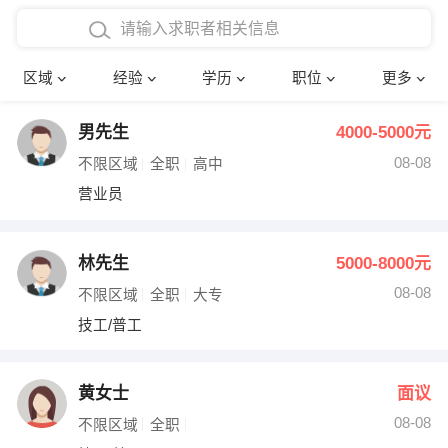
在校学生工作经验
本科
行政后勤
建筑装潢
确定
区域
经验
学历
职位
更多
三年以上工作经验
硕士
销售岗位
教师
男先生
4000-5000元
四年以上工作经验
博士
文员
护士
08-08
不限区域
全职
高中
五年以上工作经验
财务会计
传单派发
营业员
十年以上工作经验
超市零售
促销导购
林先生
5000-8000元
网络IT
保健按摩
08-08
不限区域
全职
大专
技工/普工
快递员
前台接待
收银员
技术员/工程师
黄女士
面议
08-08
水电/机修
部门经理
不限区域
全职